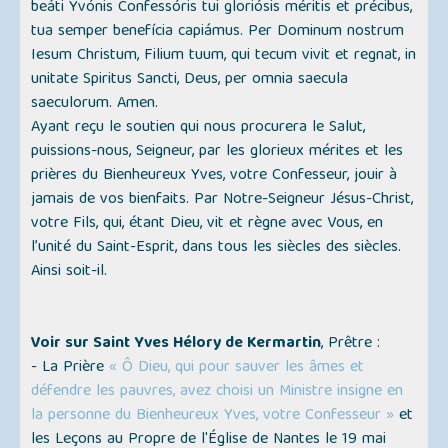
beáti Yvónis Confessóris tui gloriósis méritis et précibus,
tua semper benefícia capiámus. Per Dominum nostrum
Iesum Christum, Filium tuum, qui tecum vivit et regnat, in
unitate Spiritus Sancti, Deus, per omnia saecula
saeculorum. Amen.
Ayant reçu le soutien qui nous procurera le Salut,
puissions-nous, Seigneur, par les glorieux mérites et les
prières du Bienheureux Yves, votre Confesseur, jouir à
jamais de vos bienfaits. Par Notre-Seigneur Jésus-Christ,
votre Fils, qui, étant Dieu, vit et règne avec Vous, en
l’unité du Saint-Esprit, dans tous les siècles des siècles.
Ainsi soit-il.
Voir sur Saint Yves Hélory de Kermartin
, Prêtre :
- La Prière
« Ô Dieu, qui pour sauver les âmes et
défendre les pauvres, avez choisi un Ministre insigne en
la personne du Bienheureux Yves, votre Confesseur »
et
les Leçons au Propre de l'Église de Nantes le 19 mai