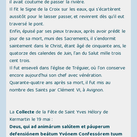
il avait coutume de passer la rivière.
Il fit le Signe de la Croix sur les eaux, qui s'écartèrent
aussitôt pour le laisser passer, et revinrent dès qu'il eut
traversé le pont.
Enfin, épuisé par ses pieux travaux, après avoir prédit le
jour de sa mort, muni des Sacrements, il s'endormit
saintement dans le Christ, étant âgé de cinquante ans, le
quatorze des calendes de Juin, l'an du Salut mille trois
cent trois.
Il fut enseveli dans l'église de Tréguier, où l'on conserve
encore aujourd'hui son chef avec vénération.
Quarante-quatre ans après sa mort, il fut mis au
nombre des Saints par Clément VI, à Avignon.
La
Collecte
de la Fête de Saint Yves Hélory de
Kermartin le 19 mai :
Deus, qui ad animárum salútem et páuperum
defensiónem beátum Yvónem Confessórem tuum