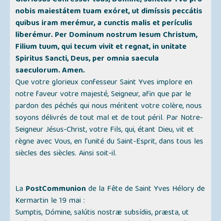
Gloriósus Conféssor tuus, Dómine, sanctus Yvo pro
nobis maiestátem tuam exóret, ut dimíssis peccátis
quibus iram merémur, a cunctis malis et perículis
liberémur. Per Dominum nostrum Iesum Christum,
Filium tuum, qui tecum vivit et regnat, in unitate
Spiritus Sancti, Deus, per omnia saecula
saeculorum. Amen.
Que votre glorieux confesseur Saint Yves implore en
notre faveur votre majesté, Seigneur, afin que par le
pardon des péchés qui nous méritent votre colère, nous
soyons délivrés de tout mal et de tout péril. Par Notre-
Seigneur Jésus-Christ, votre Fils, qui, étant Dieu, vit et
règne avec Vous, en l’unité du Saint-Esprit, dans tous les
siècles des siècles. Ainsi soit-il.
La
PostCommunion
de la Fête de Saint Yves Hélory de
Kermartin le 19 mai :
Sumptis, Dómine, salútis nostræ subsídiis, præsta, ut