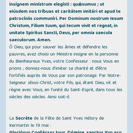
insígnem minístrum elegísti : quǽsumus ; ut
eiúsdem nos tríbuas et caritátem imitári et apud te
patrocíniis communíri. Per Dominum nostrum Iesum
Christum, Filium tuum, qui tecum vivit et regnat, in
unitate Spiritus Sancti, Deus, per omnia saecula
saeculorum. Amen.
Ô Dieu, qui pour sauver les âmes et défendre les
pauvres, avez choisi un Ministre insigne en la personne
du Bienheureux Yves, votre Confesseur : nous Vous en
prions ; donnez-nous d’imiter sa charité et d’être
fortifiés auprès de Vous par son patronage. Par Notre-
Seigneur Jésus-Christ, votre Fils, qui, étant Dieu, vit et
règne avec Vous, en l’unité du Saint-Esprit, dans tous les
siècles des siècles. Ainsi soit-il.
La
Secrète
de la Fête de Saint Yves Hélory de
Kermartin le 19 mai :