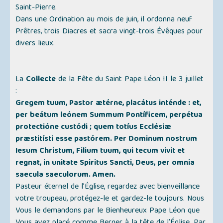
Saint-Pierre.
Dans une Ordination au mois de juin, il ordonna neuf
Prêtres, trois Diacres et sacra vingt-trois Évêques pour
divers lieux.
La
Collecte
de la Fête du Saint Pape Léon II le 3 juillet
:
Gregem tuum, Pastor ætérne, placátus inténde : et,
per beátum leónem Summum Pontíficem, perpétua
protectióne custódi ; quem totíus Ecclésiæ
præstitísti esse pastórem. Per Dominum nostrum
Iesum Christum, Filium tuum, qui tecum vivit et
regnat, in unitate Spiritus Sancti, Deus, per omnia
saecula saeculorum. Amen.
Pasteur éternel de l’Église, regardez avec bienveillance
votre troupeau, protégez-le et gardez-le toujours. Nous
Vous le demandons par le Bienheureux Pape Léon que