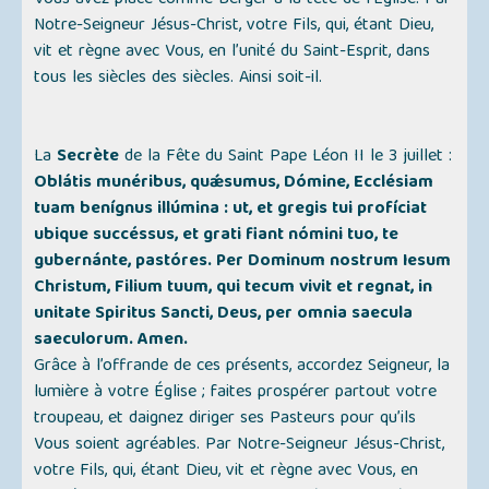
Vous avez placé comme Berger à la tête de l’Église. Par
Notre-Seigneur Jésus-Christ, votre Fils, qui, étant Dieu,
vit et règne avec Vous, en l’unité du Saint-Esprit, dans
tous les siècles des siècles. Ainsi soit-il.
La
Secrète
de la Fête du Saint Pape Léon II le 3 juillet :
Oblátis munéribus, quǽsumus, Dómine, Ecclésiam
tuam benígnus illúmina : ut, et gregis tui profíciat
ubique succéssus, et grati fiant nómini tuo, te
gubernánte, pastóres. Per Dominum nostrum Iesum
Christum, Filium tuum, qui tecum vivit et regnat, in
unitate Spiritus Sancti, Deus, per omnia saecula
saeculorum. Amen.
Grâce à l’offrande de ces présents, accordez Seigneur, la
lumière à votre Église ; faites prospérer partout votre
troupeau, et daignez diriger ses Pasteurs pour qu’ils
Vous soient agréables. Par Notre-Seigneur Jésus-Christ,
votre Fils, qui, étant Dieu, vit et règne avec Vous, en