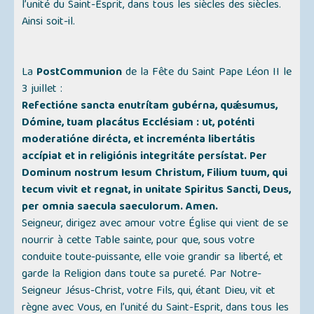
l’unité du Saint-Esprit, dans tous les siècles des siècles.
Ainsi soit-il.
La
PostCommunion
de la Fête du Saint Pape Léon II le
3 juillet :
Refectióne sancta enutrítam gubérna, quǽsumus,
Dómine, tuam placátus Ecclésiam : ut, poténti
moderatióne dirécta, et increménta libertátis
accípiat et in religiónis integritáte persístat. Per
Dominum nostrum Iesum Christum, Filium tuum, qui
tecum vivit et regnat, in unitate Spiritus Sancti, Deus,
per omnia saecula saeculorum. Amen.
Seigneur, dirigez avec amour votre Église qui vient de se
nourrir à cette Table sainte, pour que, sous votre
conduite toute-puissante, elle voie grandir sa liberté, et
garde la Religion dans toute sa pureté. Par Notre-
Seigneur Jésus-Christ, votre Fils, qui, étant Dieu, vit et
règne avec Vous, en l’unité du Saint-Esprit, dans tous les