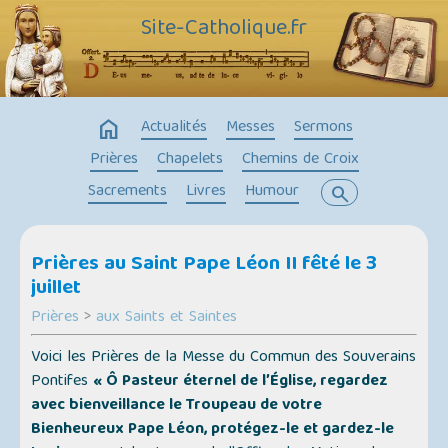
Site-Catholique.fr
home
Actualités
Messes
Sermons
Prières
Chapelets
Chemins de Croix
Sacrements
Livres
Humour
search
Prières au Saint Pape Léon II fêté le 3
juillet
Prières
>
aux Saints et Saintes
Voici les Prières de la Messe du Commun des Souverains
Pontifes
« Ô Pasteur éternel de l’Église, regardez
avec bienveillance le Troupeau de votre
Bienheureux Pape Léon, protégez-le et gardez-le