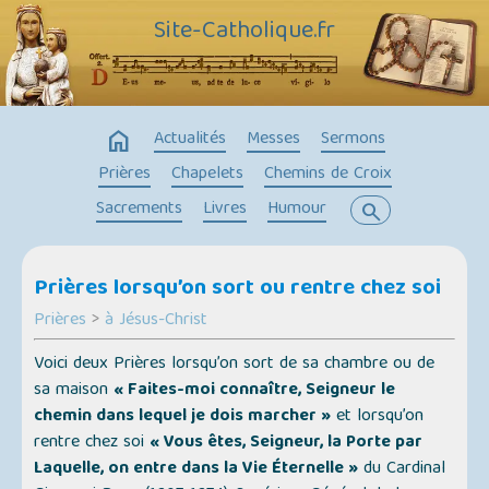
Site-Catholique.fr
home
Actualités
Messes
Sermons
Prières
Chapelets
Chemins de Croix
Sacrements
Livres
Humour
search
Prières lorsqu’on sort ou rentre chez soi
Prières
>
à Jésus-Christ
Voici deux Prières lorsqu’on sort de sa chambre ou de
sa maison
« Faites-moi connaître, Seigneur le
chemin dans lequel je dois marcher »
et lorsqu’on
rentre chez soi
« Vous êtes, Seigneur, la Porte par
Laquelle, on entre dans la Vie Éternelle »
du Cardinal