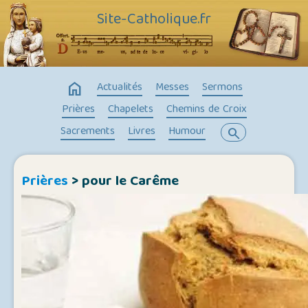
Site-Catholique.fr
home
Actualités
Messes
Sermons
Prières
Chapelets
Chemins de Croix
Sacrements
Livres
Humour
search
Prières
> pour le Carême