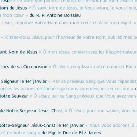
e Jésus
« Le Nom que j'aime à redire, c’est le Nom de mon Jésus ! »
t Nom de Jésus
« Ô saint Nom de Jésus, je Vous adore, je Vous loue, 
de mon cœur »
du R. P. Antoine Boissieu
 Jésus, imprimez votre Nom dans mon cœur et dans mon esprit »
s
« Ô très-doux Jésus, pour l'honneur de votre Nom, oubliez mes p
Saint Nom de Jésus
« Ô mon Jésus, convertissez les blasphémateur
 lors de sa Circoncision
« Ô Jésus, remplissez notre cœur du Bau
 Seigneur le 1er janvier
« Par ce précieux Sang que Vous répandez, 
toutes les actions de l'année que nous commençons en ce Jour »
d
e Notre Sauveur
« Ô Jésus, par ce Sang précieux que Vous avez vers
n de Notre Seigneur Jésus-Christ
« Ô Jésus, pour me sauver, Vous v
Notre-Seigneur Jésus-Christ le 1er janvier
« Nous Vous adorons, ô J
s et de Votre sang »
de Mgr le Duc de Fitz-James