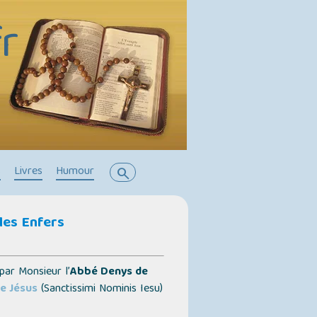
r
s
Livres
Humour
search
 les Enfers
ar Monsieur l’
Abbé Denys de
e Jésus
(Sanctissimi Nominis Iesu)