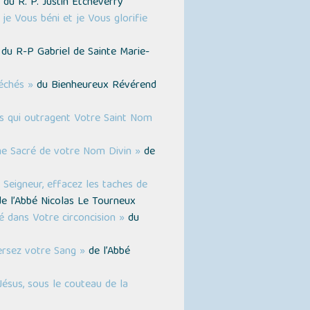
du R. P. Justin Etcheverry
je Vous béni et je Vous glorifie
du R-P Gabriel de Sainte Marie-
échés »
du Bienheureux Révérend
s qui outragent Votre Saint Nom
me Sacré de votre Nom Divin »
de
Seigneur, effacez les taches de
e l’Abbé Nicolas Le Tourneux
é dans Votre circoncision »
du
ersez votre Sang »
de l’Abbé
ésus, sous le couteau de la