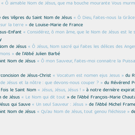
s
« Ô aimable Nom de Jésus, que ma bouche mourante Vous murmur
ne des Vêpres du Saint Nom de Jésus
« Ô Dieu, faites-nous la Grâce
ur la terre »
de Louise-Marie de France
ésus-Enfant
« Considérez, ô mon âme, que le Nom de Jésus est le s
y
t Nom de Jésus
« Ô Jésus, Nom sacré qui faites les délices des Anges
émons »
de l’Abbé Julien Barbé
Saint Nom de Jésus
« Ô mon Sauveur, faites-moi connaitre la Puiss
rconcision de Jésus-Christ
« Vocatum est nomen ejus Jesus »
du R
 de Jésus et la nôtre : que devons-nous couper ? »
du Révérend Pè
 fois le Saint Nom
« Jésus, Jésus, Jésus ! »
à notre dernière expirat
m de Jésus
« Le Nom qui dit tout
» de l’Abbé François-Marie Chaut
Jésus qui Sauve
« Un seul Sauveur : Jésus »
de l’Abbé Michel Fram
aint Nom de Jésus
« Qu’au Nom de Jésus, tout genou fléchisse »
de