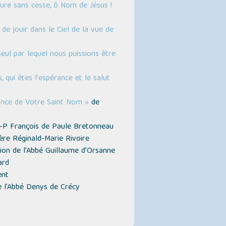
e sans cesse, ô Nom de Jésus !
 de jouir dans le Ciel de la vue de
eul par lequel nous puissions être
, qui êtes l'espérance et le salut
ance de Votre Saint Nom »
de
-P François de Paule Bretonneau
re Réginald-Marie Rivoire
ion de l’Abbé Guillaume d’Orsanne
ard
ent
 l’Abbé Denys de Crécy