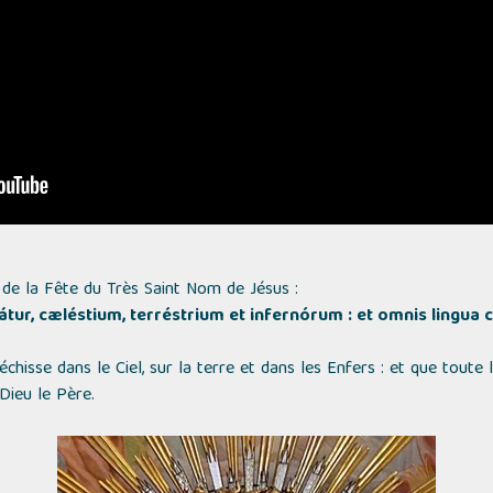
1) de la Fête du Très Saint Nom de Jésus :
tur, cæléstium, terréstrium et infernórum : et omnis lingua 
hisse dans le Ciel, sur la terre et dans les Enfers : et que toute
Dieu le Père.