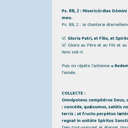
Ps. 88, 2 : Misericórdias Dómi
meo.
Ps. 88, 2 : Je chanterai éternell
V/.
Gloria Patri, et Filio, et Spir
V/. Gloire au Père et au Fils et a
Ainsi soit-il.
Puis on répète l'antienne
« Redemí
l'année.
COLLECTE :
Omnípotens sempitérne Deus, qu
: concéde, quǽsumus, salútis no
terris ; ut fructu perpétuo læt
regnat in unitáte Spíritus San