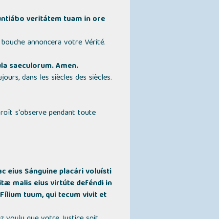
untiábo veritátem tuam in ore
a bouche annoncera votre Vérité.
aecula saeculorum. Amen.
urs, dans les siècles des siècles.
troït s'observe pendant toute
 eius Sánguine placári voluísti
tæ malis eius virtúte deféndi in
ílium tuum, qui tecum vivit et