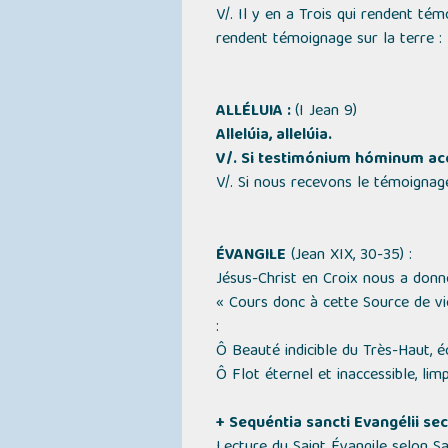
V/. Il y en a Trois qui rendent témo
rendent témoignage sur la terre : l’
ALLÉLUIA :
(I Jean 9)
Allelúia, allelúia.
V/. Si testimónium hóminum acc
V/. Si nous recevons le témoignag
ÉVANGILE
(Jean XIX, 30-35) :
Jésus-Christ en Croix nous a donn
« Cours donc à cette Source de vie
:
Ô Beauté indicible du Très-Haut, écl
Ô Flot éternel et inaccessible, li
+ Sequéntia sancti Evangélii 