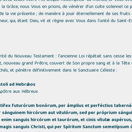
us avez établi votre Fils unique Rédempteur du monde, et Vous ave
la Grâce, nous Vous en prions, de vénérer d’un culte solennel ce pri
e la vie présente ; de manière à jouir éternellement de ses fruits
neur, qui, étant Dieu, vit et règne avec Vous dans l'unité du Saint-E
rité du Nouveau Testament : l'ancienne Loi répétait sans cesse l
st, nouveau grand Prêtre, couvert de Son propre sang et à la Tête 
chés, et pénètre définitivement dans le Sanctuaire Céleste
:
stoli ad Hebrǽos
 Apôtre aux Hébreux
ontifex futurórum bonórum, per ámplius et perféctius tabern
r sánguinem hircórum aut vitulórum, sed per próprium sánguin
enim sanguis hircórum et taurórum, et cinis vítulæ aspérsus, 
agis sanguis Christi, qui per Spíritum Sanctum semetípsum 