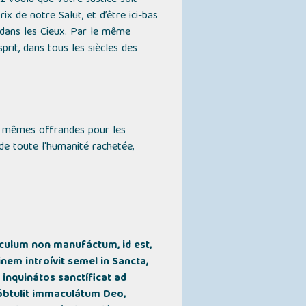
z voulu que votre Justice soit
x de notre Salut, et d’être ici-bas
 dans les Cieux. Par le même
sprit, dans tous les siècles des
es mêmes offrandes pour les
de toute l'humanité rachetée,
áculum non manufáctum, id est,
em introívit semel in Sancta,
inquinátos sanctíficat ad
óbtulit immaculátum Deo,