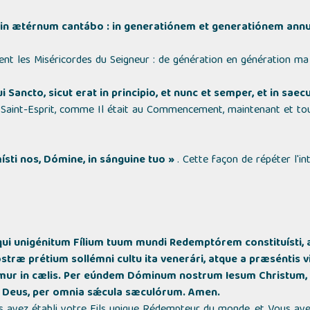
ni in ætérnum cantábo : in generatiónem et generatiónem ann
ement les Miséricordes du Seigneur : de génération en génération m
itui Sancto, sicut erat in principio, et nunc et semper, et in s
u Saint-Esprit, comme Il était au Commencement, maintenant et toujo
sti nos, Dómine, in sánguine tuo »
.
Cette façon de répéter l'in
i unigénitum Fílium tuum mundi Redemptórem constituísti, ac
stræ prétium sollémni cultu ita venerári, atque a præséntis vi
émur in cælis. Per eúndem Dóminum nostrum Iesum Christum, F
cti Deus, per omnia sǽcula sæculórum. Amen.