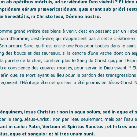
 ab opéribus mórtuis, ad serviéndum Deo vivénti ? Et ideo n
demptiónem eárum prævaricatiónum, quæ erant sub prióri Te
æ hereditátis, in Christo Iesu, Dómino nostro.
omme grand Prêtre des biens à venir, c’est en passant par un Tabe
 main d’homme, c’est-à-dire, qui n’appartient pas à cette création-ci
on propre Sang, qu’Il est entré une fois pour toutes dans le saint 
ng des boucs et des taureaux, si la cendre d’une vache, dont on asp
a pureté de la chair, combien plus le Sang du Christ qui, par l’Espr
otre conscience des œuvres mortes, pour servir le Dieu vivant ? Et 
, afin que, sa Mort ayant eu lieu pour le pardon des transgressio
reçoivent l’Héritage éternel qui leur a été promis en Jésus-Christ 
sánguinem, Iesus Christus : non in aqua solum, sed in aqua et 
 par le sang, Jésus-Christ ; non par l’eau seulement, mais par l’eau e
nt in cælo : Pater, Verbum et Spíritus Sanctus ; et hi tres unu
tus, aqua et sanguis : et hi tres unum sunt.