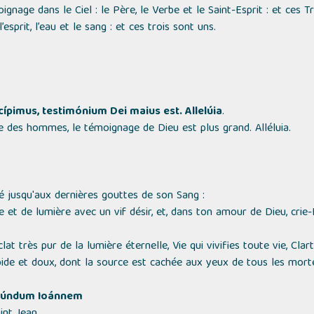
ignage dans le Ciel : le Père, le Verbe et le Saint-Esprit : et ces Tr
esprit, l’eau et le sang : et ces trois sont uns.
ípimus, testimónium Dei maius est. Allelúia
.
e des hommes, le témoignage de Dieu est plus grand. Alléluia.
é jusqu'aux dernières gouttes de son Sang :
 et de lumière avec un vif désir, et, dans ton amour de Dieu, crie
at très pur de la lumière éternelle, Vie qui vivifies toute vie, Clart
mpide et doux, dont la source est cachée aux yeux de tous les morte
secúndum Ioánnem