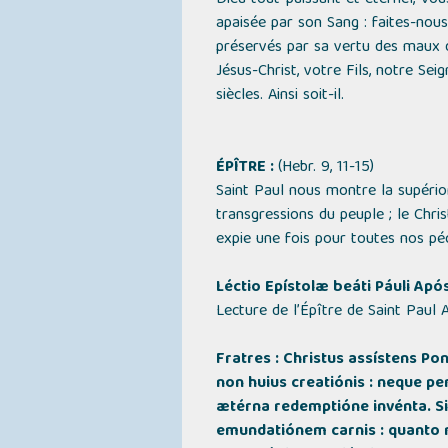
Dieu tout-puissant et éternel, Vo
apaisée par son Sang : faites-nous 
préservés par sa vertu des maux d
Jésus-Christ, votre Fils, notre Seig
siècles. Ainsi soit-il.
ÉPÎTRE :
(Hebr. 9, 11-15)
Saint Paul nous montre la supério
transgressions du peuple ; le Chri
expie une fois pour toutes nos pé
Léctio Epístolæ beáti Páuli Apó
Lecture de l’Épître de Saint Paul
Fratres : Christus assístens P
non huius creatiónis : neque pe
ætérna redemptióne invénta. Si 
emundatiónem carnis : quanto m