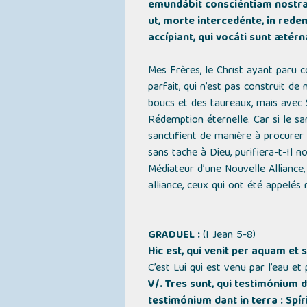
emundábit consciéntiam nostram
ut, morte intercedénte, in re
accípiant, qui vocáti sunt ætérn
Mes Frères, le Christ ayant paru c
parfait, qui n’est pas construit de
boucs et des taureaux, mais avec S
Rédemption éternelle. Car si le sa
sanctifient de manière à procurer l
sans tache à Dieu, purifiera-t-Il n
Médiateur d’une Nouvelle Alliance
alliance, ceux qui ont été appelés 
GRADUEL :
(I Jean 5-8)
Hic est, qui venit per aquam et 
C’est Lui qui est venu par l’eau et
V/. Tres sunt, qui testimónium da
testimónium dant in terra : Spíri