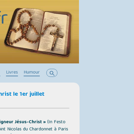
r
s
Livres
Humour
search
st le 1er juillet
igneur Jésus-Christ »
(In Festo
aint Nicolas du Chardonnet à Paris