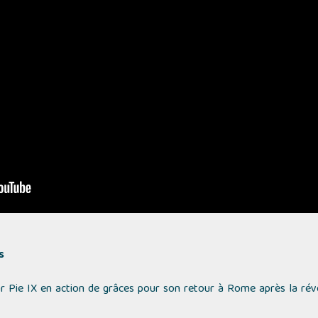
s
ar Pie IX en action de grâces pour son retour à Rome après la révo