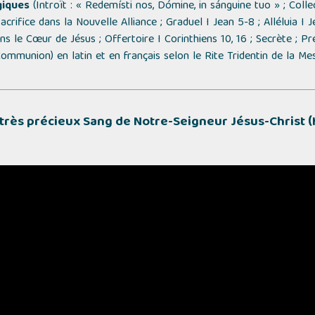
giques
(Introït : « Redemísti nos, Dómine, in sánguine tuo » ; Coll
acrifice dans la Nouvelle Alliance ; Graduel I Jean 5-8 ; Alléluia I 
s le Cœur de Jésus ; Offertoire I Corinthiens 10, 16 ; Secrète ; Pré
Communion)
en latin et en français selon le Rite Tridentin de la Me
 très précieux Sang de Notre-Seigneur Jésus-Christ (