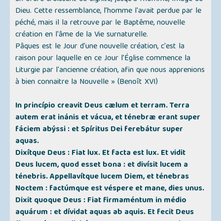
Dieu. Cette ressemblance, l’homme l'avait perdue par le
péché, mais il la retrouve par le Baptême, nouvelle
création en l'âme de la Vie surnaturelle.
Pâques est le Jour d'une nouvelle création, c'est la
raison pour laquelle en ce Jour l’Église commence la
Liturgie par l'ancienne création, afin que nous apprenions
à bien connaitre la Nouvelle »
(Benoît XVI)
In princípio creavit Deus cælum et terram. Terra
autem erat inánis et vácua, et ténebræ erant super
fáciem abýssi : et Spíritus Dei ferebátur super
aquas.
Dixítque Deus : Fiat lux. Et facta est lux. Et vidit
Deus lucem, quod esset bona : et divísit lucem a
ténebris. Appellavítque lucem Diem, et ténebras
Noctem : factúmque est véspere et mane, dies unus.
Dixit quoque Deus : Fiat firmaméntum in médio
aquárum : et dívidat aquas ab aquis. Et fecit Deus