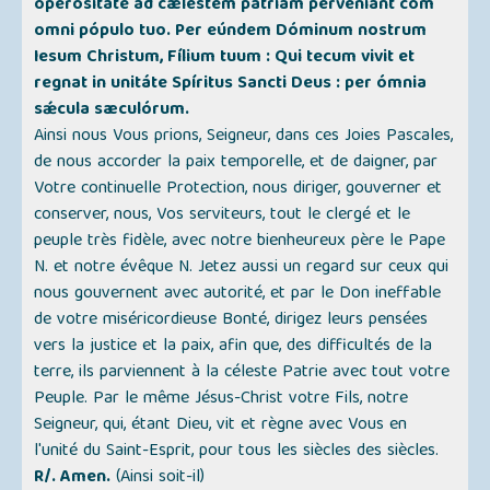
operositáte ad cæléstem patriam pervéniant com
omni pópulo tuo. Per eúndem Dóminum nostrum
Iesum Christum, Fílium tuum : Qui tecum vivit et
regnat in unitáte Spíritus Sancti Deus : per ómnia
sǽcula sæculórum.
Ainsi nous Vous prions, Seigneur, dans ces Joies Pascales,
de nous accorder la paix temporelle, et de daigner, par
Votre continuelle Protection, nous diriger, gouverner et
conserver, nous, Vos serviteurs, tout le clergé et le
peuple très fidèle, avec notre bienheureux père le Pape
N. et notre évêque N. Jetez aussi un regard sur ceux qui
nous gouvernent avec autorité, et par le Don ineffable
de votre miséricordieuse Bonté, dirigez leurs pensées
vers la justice et la paix, afin que, des difficultés de la
terre, ils parviennent à la céleste Patrie avec tout votre
Peuple. Par le même Jésus-Christ votre Fils, notre
Seigneur, qui, étant Dieu, vit et règne avec Vous en
l'unité du Saint-Esprit, pour tous les siècles des siècles.
R/. Amen.
(Ainsi soit-il)