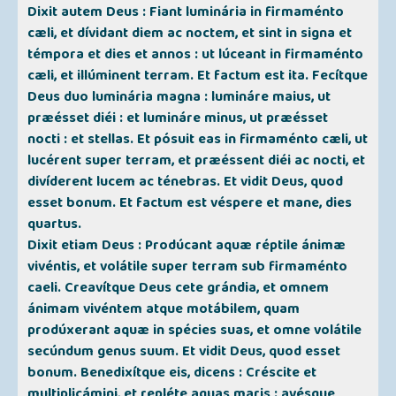
Dixit autem Deus : Fiant luminária in firmaménto
cæli, et dívidant diem ac noctem, et sint in signa et
témpora et dies et annos : ut lúceant in firmaménto
cæli, et illúminent terram. Et factum est ita. Fecítque
Deus duo luminária magna : lumináre maius, ut
præésset diéi : et lumináre minus, ut præésset
nocti : et stellas. Et pósuit eas in firmaménto cæli, ut
lucérent super terram, et præéssent diéi ac nocti, et
divíderent lucem ac ténebras. Et vidit Deus, quod
esset bonum. Et factum est véspere et mane, dies
quartus.
Dixit etiam Deus : Prodúcant aquæ réptile ánimæ
vivéntis, et volátile super terram sub firmaménto
caeli. Creavítque Deus cete grándia, et omnem
ánimam vivéntem atque motábilem, quam
prodúxerant aquæ in spécies suas, et omne volátile
secúndum genus suum. Et vidit Deus, quod esset
bonum. Benedixítque eis, dicens : Créscite et
multiplicámini, et repléte aquas maris : avésque