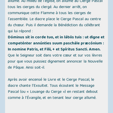
allumé. Au milieu de l'église, on allume au Cierge Pascal
tous les cierges du clergé. Au dernier arrêt, on
communique cette Flamme à tous les cierges de
l'assemblée. Le diacre place le Cierge Pascal au centre
du chœur. Puis il demande la Bénédiction du célébrant
qui lui répond :
Dóminus sit in corde tuo, et in lábiis tuis : ut digne et
competénter annúnties suum paschále præcónium :
In nomine Patris, et Filii, + et Spíritus Sancti. Amen.
Que le Seigneur soit dans votre cœur et sur vos lèvres
pour que vous puissiez dignement annoncer la Nouvelle
de Pâque. Ainsi soit-il.
Après avoir encensé le Livre et le Cierge Pascal, le
diacre chante l'Exsultet. Tous écoutent le Message
Pascal (ou « Louange du Cierge ») en restant debout
comme à l'Évangile, et en tenant leur cierge allumé.