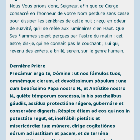
Nous Vous prions donc, Seigneur, afin que ce Cierge
consacré en l'honneur de votre Nom perdure sans cesse
pour dissiper les ténèbres de cette nuit ; reçu en odeur
de suavité, qu'il se mêle aux luminaires d'en Haut. Que
Ses flammes soient perçues par l'astre du matin ; cet
astre, dis-je, qui ne connaît pas le couchant ; Lui qui,
revenu des enfers, a brillé, serein, sur le genre humain.
Dernière Prière
Precámur ergo te, Dómine : ut nos fámulos tuos,
omnémque clerum, et devotíssimum pópulum : una
cum beatíssimo Papa nostro N., et Antístite nostro
N., quiéte témporum concéssa, in his paschalibus
gáudiis, assídua protectióne régere, gubernáre et
conserváre digneris. Réspice étiam ad eos qui nos in
potestáte regut, et, ineffábili pietátis et
misericórdiæ tuæ múnere, dírige cogitatiónes
eórum ad iustítiam et pacem, et de terréna