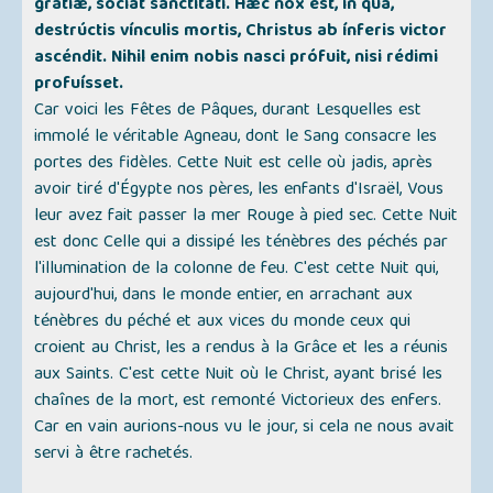
grátiæ, sóciat sanctitáti. Hæc nox est, in qua,
destrúctis vínculis mortis, Christus ab ínferis victor
ascéndit. Nihil enim nobis nasci prófuit, nisi rédimi
profuísset.
Car voici les Fêtes de Pâques, durant Lesquelles est
immolé le véritable Agneau, dont le Sang consacre les
portes des fidèles. Cette Nuit est celle où jadis, après
avoir tiré d'Égypte nos pères, les enfants d'Israël, Vous
leur avez fait passer la mer Rouge à pied sec. Cette Nuit
est donc Celle qui a dissipé les ténèbres des péchés par
l'illumination de la colonne de feu. C'est cette Nuit qui,
aujourd'hui, dans le monde entier, en arrachant aux
ténèbres du péché et aux vices du monde ceux qui
croient au Christ, les a rendus à la Grâce et les a réunis
aux Saints. C'est cette Nuit où le Christ, ayant brisé les
chaînes de la mort, est remonté Victorieux des enfers.
Car en vain aurions-nous vu le jour, si cela ne nous avait
servi à être rachetés.