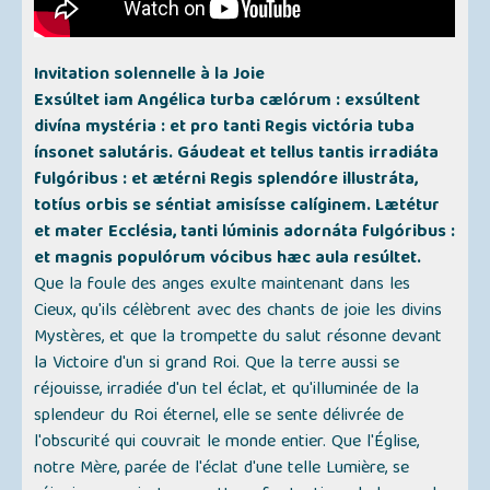
Invitation solennelle à la Joie
Exsúltet iam Angélica turba cælórum : exsúltent
divína mystéria : et pro tanti Regis victória tuba
ínsonet salutáris. Gáudeat et tellus tantis irradiáta
fulgóribus : et ætérni Regis splendóre illustráta,
totíus orbis se séntiat amisísse calíginem. Lætétur
et mater Ecclésia, tanti lúminis adornáta fulgóribus :
et magnis populórum vócibus hæc aula resúltet.
Que la foule des anges exulte maintenant dans les
Cieux, qu'ils célèbrent avec des chants de joie les divins
Mystères, et que la trompette du salut résonne devant
la Victoire d'un si grand Roi. Que la terre aussi se
réjouisse, irradiée d'un tel éclat, et qu'illuminée de la
splendeur du Roi éternel, elle se sente délivrée de
l'obscurité qui couvrait le monde entier. Que l'Église,
notre Mère, parée de l'éclat d'une telle Lumière, se