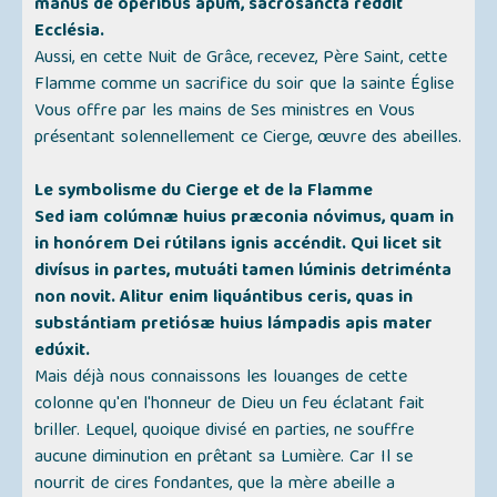
manus de opéribus apum, sacrosancta reddit
Ecclésia.
Aussi, en cette Nuit de Grâce, recevez, Père Saint, cette
Flamme comme un sacrifice du soir que la sainte Église
Vous offre par les mains de Ses ministres en Vous
présentant solennellement ce Cierge, œuvre des abeilles.
Le symbolisme du Cierge et de la Flamme
Sed iam colúmnæ huius præconia nóvimus, quam in
in honórem Dei rútilans ignis accéndit. Qui licet sit
divísus in partes, mutuáti tamen lúminis detriménta
non novit. Alitur enim liquántibus ceris, quas in
substántiam pretiósæ huius lámpadis apis mater
edúxit.
Mais déjà nous connaissons les louanges de cette
colonne qu'en l'honneur de Dieu un feu éclatant fait
briller. Lequel, quoique divisé en parties, ne souffre
aucune diminution en prêtant sa Lumière. Car Il se
nourrit de cires fondantes, que la mère abeille a