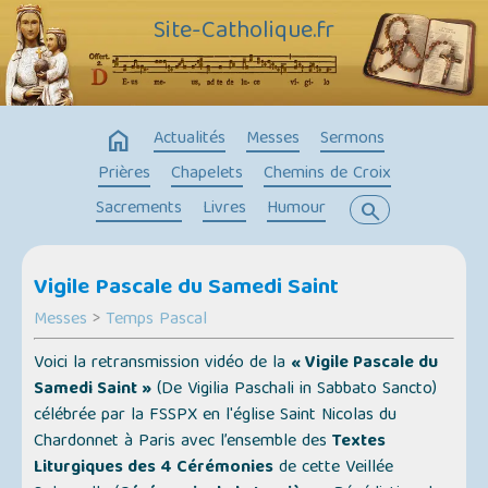
Site-Catholique.fr
home
Actualités
Messes
Sermons
Prières
Chapelets
Chemins de Croix
Sacrements
Livres
Humour
search
Vigile Pascale du Samedi Saint
Messes
>
Temps Pascal
Voici la retransmission vidéo de la
« Vigile Pascale du
Samedi Saint »
(De Vigilia Paschali in Sabbato Sancto)
célébrée par la FSSPX en l'église Saint Nicolas du
Chardonnet à Paris avec l’ensemble des
Textes
Liturgiques des 4 Cérémonies
de cette Veillée