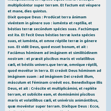
multiplicéntur super terram. Et factum est véspere
et mane, dies quintus.
Dixit quoque Deus : Prodúcat terra ánimam
vivéntem in génere suo : iuménta et reptília, et
béstias terræ secúndum spécies suas. Factúmque
est ita. Et fecit Deus béstias terræ iuxta spécies
suas, et iuménta, et omne réptile terræ in génere
suo. Et vidit Deus, quod esset bonum, et ait :
Faciámus hóminem ad imáginem et similitúdinem
nostram : et præsit píscibus maris et volatílibus
cæli, et béstiis univers.que terræ, omníque réptíli,
quod movétur in terra. Et creávit Deus hóminem ad
imáginem suam : ad imáginem Dei creávit illum,
másculum et féminam creévit eos. Benedixítque illis
Deus, et ait : Créscite et multiplicámini, et repléte
terram, et subiícite eam, et dominámini píscibus
maris et volatílibus cæli, et univérsis animántibus,
quæ movéntur super terram. Dixítque Deus : Ecce,