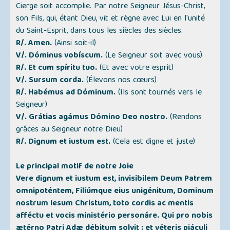
Cierge soit accomplie. Par notre Seigneur Jésus-Christ,
son Fils, qui, étant Dieu, vit et règne avec Lui en l'unité
du Saint-Esprit, dans tous les siècles des siècles.
R/. Amen.
(Ainsi soit-il)
V/. Dóminus vobíscum.
(Le Seigneur soit avec vous)
R/. Et cum spíritu tuo.
(Et avec votre esprit)
V/. Sursum corda.
(Élevons nos cœurs)
R/. Habémus ad Dóminum.
(Ils sont tournés vers le
Seigneur)
V/. Grátias agámus Dómino Deo nostro.
(Rendons
grâces au Seigneur notre Dieu)
R/. Dignum et iustum est.
(Cela est digne et juste)
Le principal motif de notre Joie
Vere dignum et iustum est, invisibilem Deum Patrem
omnipoténtem, Filiúmque eius unigénitum, Dominum
nostrum Iesum Christum, toto cordis ac mentis
afféctu et vocis ministério personáre. Qui pro nobis
ætérno Patri Adæ débitum solvit : et véteris piáculi