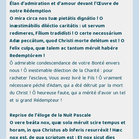
Élan d'admiration et d'amour devant l'Œuvre de
notre Rédemption
O mira circa nos tuæ pietátis dignátio ! O
inæstimábilis diléctio caritátis : ut servum
redimeres, Fílium tradidísti ! O certe necessárium
Adæ peccátum, quod Christi morte delétum est ! O
felix culpa, quæ talem ac tantum méruit habére
Redemptórem !
Ô admirable condescendance de votre Bonté envers
nous ! Ô inestimable dilection de la Charité : pour
racheter l'esclave, Vous avez livré le Fils ! Ô vraiment
nécessaire péché d'Adam, qui a été détruit par la mort
du Christ ! Ô heureuse faute, qui a mérité d'avoir un tel
et si grand Rédempteur !
Reprise de l'éloge de la Nuit Pascale
O vere beáta nox, quæ sola méruit scire tempus et
horam, in qua Christus ab ínferis resurréxit ! Hæc
nox est, de qua scriptum est : Et nox sicut dies