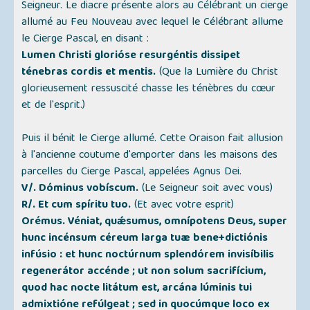
Seigneur. Le diacre présente alors au Célébrant un cierge
allumé au Feu Nouveau avec lequel le Célébrant allume
le Cierge Pascal, en disant :
Lumen Christi glorióse resurgéntis dissipet
ténebras cordis et mentis.
(Que la Lumière du Christ
glorieusement ressuscité chasse les ténèbres du cœur
et de l'esprit.)
Puis il bénit le Cierge allumé. Cette Oraison fait allusion
à l'ancienne coutume d'emporter dans les maisons des
parcelles du Cierge Pascal, appelées Agnus Dei.
V/. Dóminus vobíscum.
(Le Seigneur soit avec vous)
R/. Et cum spíritu tuo.
(Et avec votre esprit)
Orémus. Véniat, quǽsumus, omnípotens Deus, super
hunc incénsum céreum larga tuæ bene+dictiónis
infúsio : et hunc noctúrnum splendórem invisíbilis
regenerátor accénde ; ut non solum sacrifícium,
quod hac nocte litátum est, arcána lúminis tui
admixtióne refúlgeat ; sed in quocúmque loco ex