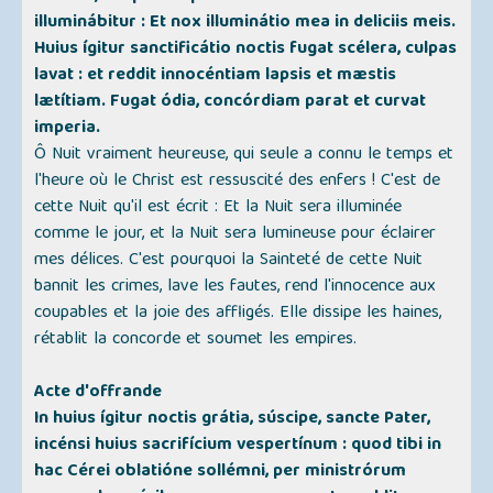
illuminábitur : Et nox illuminátio mea in deliciis meis.
Huius ígitur sanctificátio noctis fugat scélera, culpas
lavat : et reddit innocéntiam lapsis et mæstis
lætítiam. Fugat ódia, concórdiam parat et curvat
imperia.
Ô Nuit vraiment heureuse, qui seule a connu le temps et
l'heure où le Christ est ressuscité des enfers ! C'est de
cette Nuit qu'il est écrit : Et la Nuit sera illuminée
comme le jour, et la Nuit sera lumineuse pour éclairer
mes délices. C'est pourquoi la Sainteté de cette Nuit
bannit les crimes, lave les fautes, rend l'innocence aux
coupables et la joie des affligés. Elle dissipe les haines,
rétablit la concorde et soumet les empires.
Acte d'offrande
In huius ígitur noctis grátia, súscipe, sancte Pater,
incénsi huius sacrifícium vespertínum : quod tibi in
hac Cérei oblatióne sollémni, per ministrórum