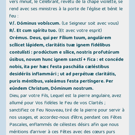
vers minuit, le Célébrant, revêtu de la chape violette, se
rend avec ses ministres à la porte de l'église et bénit le
feu :
V/. Dóminus vobíscum.
(Le Seigneur soit avec vous)
R/. Et cum spíritu tuo.
(Et avec votre esprit)
Orémus. Deus, qui per Fílium tuum, angulárem
scílicet lápidem, claritátis tuæ ignem fidélibus
contulísti : prodúctum e sílice, nostris profutúrum
úsibus, novum hunc ignem sanctí + fica : et concéde
nobis, ita per hæc festa paschália cæléstibus
desidériis inflammári ; ut ad perpétuæ claritátis,
puris méntibus, valeámus festa pertíngere. Per
eúndem Christum, Dóminum nostrum.
Dieu, par votre Fils, Lequel est la pierre angulaire, avez
allumé pour Vos fidèles le Feu de vos Clartés ;
sanctifiez ce Feu Nouveau, tiré de la pierre pour servir à
nos usages, et accordez-nous d’être, pendant ces Fêtes
Pascales, enflammés de célestes désirs afin que nous
méritions d’arriver à ces Fêtes avec des cœurs purs