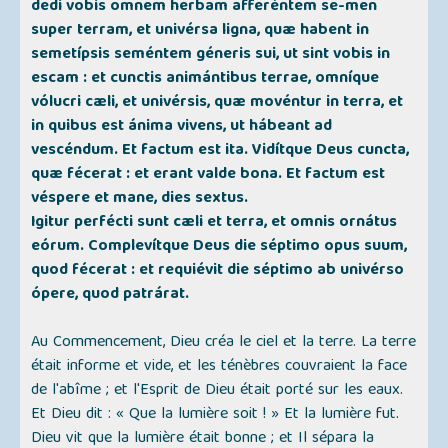
dedi vobis omnem herbam afferéntem se-men
super terram, et univérsa ligna, quæ habent in
semetípsis seméntem géneris sui, ut sint vobis in
escam : et cunctis animántibus terrae, omníque
vólucri cæli, et univérsis, quæ movéntur in terra, et
in quibus est ánima vivens, ut hábeant ad
vescéndum. Et factum est ita. Vidítque Deus cuncta,
quæ fécerat : et erant valde bona. Et factum est
véspere et mane, dies sextus.
Igitur perfécti sunt cæli et terra, et omnis ornátus
eórum. Complevítque Deus die séptimo opus suum,
quod fécerat : et requiévit die séptimo ab univérso
ópere, quod patrárat.
Au Commencement, Dieu créa le ciel et la terre. La terre
était informe et vide, et les ténèbres couvraient la face
de l'abîme ; et l'Esprit de Dieu était porté sur les eaux.
Et Dieu dit : « Que la lumière soit ! » Et la lumière fut.
Dieu vit que la lumière était bonne ; et Il sépara la