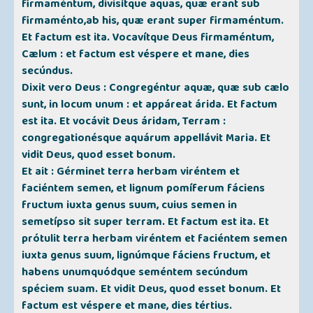
firmaméntum, divisítque aquas, quæ erant sub
firmaménto,ab his, quæ erant super firmaméntum.
Et factum est ita. Vocavítque Deus firmaméntum,
Cælum : et factum est véspere et mane, dies
secúndus.
Dixit vero Deus : Congregéntur aquæ, quæ sub cælo
sunt, in locum unum : et appáreat árida. Et factum
est ita. Et vocávit Deus áridam, Terram :
congregationésque aquárum appellávit Maria. Et
vidit Deus, quod esset bonum.
Et ait : Gérminet terra herbam viréntem et
faciéntem semen, et lignum pomíferum fáciens
fructum iuxta genus suum, cuius semen in
semetípso sit super terram. Et factum est ita. Et
prótulit terra herbam viréntem et faciéntem semen
iuxta genus suum, lignúmque fáciens fructum, et
habens unumquódque seméntem secúndum
spéciem suam. Et vidit Deus, quod esset bonum. Et
factum est véspere et mane, dies tértius.