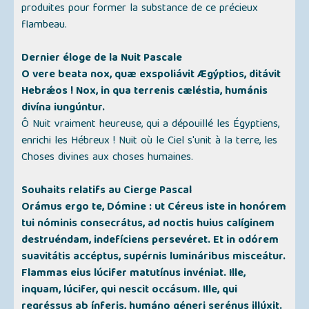
produites pour former la substance de ce précieux
flambeau.
Dernier éloge de la Nuit Pascale
O vere beata nox, quæ exspoliávit Ægýptios, ditávit
Hebrǽos ! Nox, in qua terrenis cæléstia, humánis
divína iungúntur.
Ô Nuit vraiment heureuse, qui a dépouillé les Égyptiens,
enrichi les Hébreux ! Nuit où le Ciel s'unit à la terre, les
Choses divines aux choses humaines.
Souhaits relatifs au Cierge Pascal
Orámus ergo te, Dómine : ut Céreus iste in honórem
tui nóminis consecrátus, ad noctis huius calíginem
destruéndam, indefíciens persevéret. Et in odórem
suavitátis accéptus, supérnis lumináribus misceátur.
Flammas eius lúcifer matutínus invéniat. Ille,
inquam, lúcifer, qui nescit occásum. Ille, qui
regréssus ab ínferis, humáno géneri serénus illúxit.