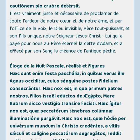
cautiónem pio cruóre detérsit.
Il est vraiment juste et nécessaire de proclamer de
toute l'ardeur de notre cœur et de notre âme, et par
l'office de la voix, le Dieu invisible, Père tout-puissant, et
son Fils unique, notre Seigneur Jésus-Christ : Lui qui a
payé pour nous au Père éternel la dette d'Adam, et a
effacé par son Sang la créance de l'antique péché.
Éloge de la Nuit Pascale, réalité et figures
Hæc sunt enim festa paschália, in quibus verus ille
Agnus occíditur, cuius sánguine postes fidelium
consecrántur. Hæc nox est, in qua primum patres
nostros, fílios Israël edúctos de Ægýpto, Mare
Rubrum sicco vestígio transire fecísti. Hæc ígitur
nox est, quæ peccatórum ténebras colúmnæ
illuminatióne purgávit. Hæc nox est, quæ hódie per
univérsum mundum in Christo credéntes, a vítiis
sǽculi et calígine peccatórum segregátos, reddit