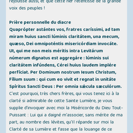
réjouisse aussi, et que cette nef retentisse de la grande
voix des peuples !
Prière personnelle du diacre
Quaprópter astántes vos, fratres caríssimi, ad tam
miram huius sancti lúminis claritátem, una mecum,
quæso, Dei omnipoténtis misericórdiam invocáte.
Ut, qui me non meis méritis intra Levitárum
númerum dignatus est aggregáre : lúminis sui
claritátem infúndens, Cérei huius laudem implére
perfíciat. Per Dominum nostrum Iesum Christum,
Fílium suum : qui cum eo vivit et regnat in unitáte
Spíritus Sancti Deus : Per omnia sǽcula sæculórum.
C'est pourquoi, très chers frères, qui vous tenez ici à la
clarté si admirable de cette Sainte Lumière, je vous
supplie d'invoquer avec moi la Miséricorde du Dieu Tout-
Puissant : Lui qui a daigné m'associer, sans mérite de ma
part, au nombre des lévites, qu'Il répande sur moi la
Clarté de sa Lumière et fasse que la louange de ce