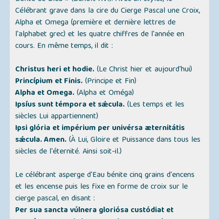
Célébrant grave dans la cire du Cierge Pascal une Croix,
Alpha et Omega (première et dernière lettres de
l'alphabet grec) et les quatre chiffres de l'année en
cours. En même temps, il dit :
Christus heri et hodie.
(Le Christ hier et aujourd'hui)
Princípium et Finis.
(Principe et Fin)
Alpha et Omega.
(Alpha et Oméga)
Ipsíus sunt témpora et sǽcula.
(Les temps et les
siècles Lui appartiennent)
Ipsi glória et impérium per univérsa æternitátis
sǽcula. Amen.
(À Lui, Gloire et Puissance dans tous les
siècles de l'éternité. Ainsi soit-il.)
Le célébrant asperge d'Eau bénite cinq grains d'encens
et les encense puis les fixe en forme de croix sur le
cierge pascal, en disant :
Per sua sancta vúlnera gloriósa custódiat et