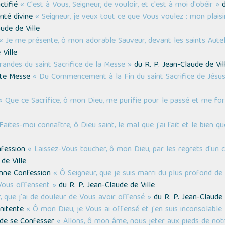
ctifié
« C'est à Vous, Seigneur, de vouloir, et c'est à moi d'obéir »
d
onté divine
« Seigneur, je veux tout ce que Vous voulez : mon plaisi
ude de Ville
« Je me présente, ô mon adorable Sauveur, devant les saints Autels
Ville
andes du saint Sacrifice de la Messe »
du R. P. Jean-Claude de Vil
inte Messe
« Du Commencement à la Fin du saint Sacrifice de Jésus
« Que ce Sacrifice, ô mon Dieu, me purifie pour le passé et me fort
Faites-moi connaître, ô Dieu saint, le mal que j'ai fait et le bien qu
nfession
« Laissez-Vous toucher, ô mon Dieu, par les regrets d'un
de Ville
onne Confession
« Ô Seigneur, que je suis marri du plus profond 
Vous offensent »
du R. P. Jean-Claude de Ville
, que j'ai de douleur de Vous avoir offensé »
du R. P. Jean-Claude 
nitente
« Ô mon Dieu, je Vous ai offensé et j'en suis inconsolable 
 de se Confesser
« Allons, ô mon âme, nous jeter aux pieds de no