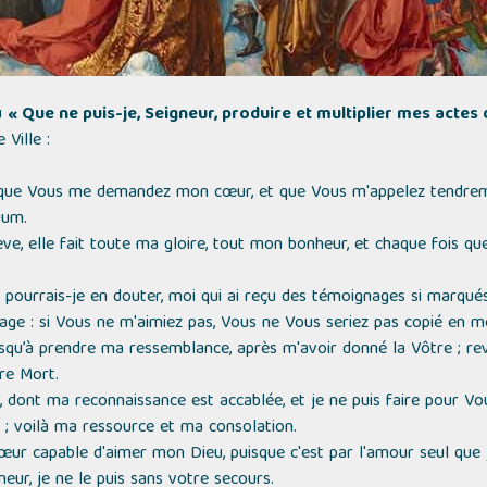
u
« Que ne puis-je, Seigneur, produire et multiplier mes actes
Ville :
 que Vous me demandez mon cœur, et que Vous m'appelez tendreme
uum.
ve, elle fait toute ma gloire, tout mon bonheur, et chaque fois que
 pourrais-je en douter, moi qui ai reçu des témoignages si marqué
mage : si Vous ne m'aimiez pas, Vous ne Vous seriez pas copié en 
qu’à prendre ma ressemblance, après m'avoir donné la Vôtre ; re
re Mort.
nis, dont ma reconnaissance est accablée, et je ne puis faire pour 
 ; voilà ma ressource et ma consolation.
œur capable d'aimer mon Dieu, puisque c'est par l'amour seul que j
eur, je ne le puis sans votre secours.