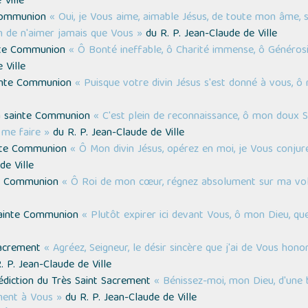
 Ville
 Communion
« Oui, je Vous aime, aimable Jésus, de toute mon âme,
n de n'aimer jamais que Vous »
du R. P. Jean-Claude de Ville
ainte Communion
« Ô Bonté ineffable, ô Charité immense, ô Générosi
 Ville
sainte Communion
« Puisque votre divin Jésus s'est donné à vous, ô
la sainte Communion
« C'est plein de reconnaissance, ô mon doux 
 me faire »
du R. P. Jean-Claude de Ville
inte Communion
« Ô Mon divin Jésus, opérez en moi, je Vous conjure
de Ville
nte Communion
« Ô Roi de mon cœur, régnez absolument sur ma volo
 sainte Communion
« Plutôt expirer ici devant Vous, ô mon Dieu, qu
 Sacrement
« Agréez, Seigneur, le désir sincère que j'ai de Vous hon
 P. Jean-Claude de Ville
édiction du Très Saint Sacrement
« Bénissez-moi, mon Dieu, d'une 
ment à Vous »
du R. P. Jean-Claude de Ville