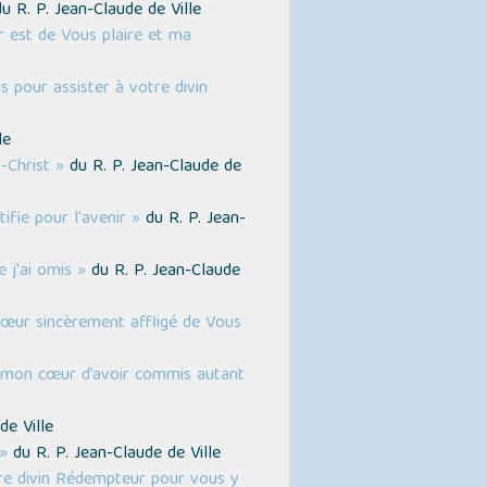
u R. P. Jean-Claude de Ville
r est de Vous plaire et ma
 pour assister à votre divin
le
-Christ »
du R. P. Jean-Claude de
ifie pour l'avenir »
du R. P. Jean-
e j'ai omis »
du R. P. Jean-Claude
 cœur sincèrement affligé de Vous
de mon cœur d’avoir commis autant
de Ville
»
du R. P. Jean-Claude de Ville
tre divin Rédempteur pour vous y