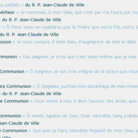
os péchés »
du R. P. Jean-Claude de Ville
 pécheur
« Je reconnais, ô mon Dieu, que c'est par ma faute, par m
»
du R. P. Jean-Claude de Ville
r
« Ô Père, Vous ne rejetterez pas la Prière que votre Fils, notre S
du R. P. Jean-Claude de Ville
ession
« Je Vous conjure, ô mon Dieu, d'augmenter en moi le désir 
Communion
« Oui, Seigneur, je crois que c'est Vous-même que je vai
te Communion
« Ô Seigneur, je suis très indigne de la Grâce que Vou
ainte Communion
« Ô Seigneur, purifiez-moi davantage de mes moin
»
du R. P. Jean-Claude de Ville
inte Communion
« Vous venez à moi, ô divin Sauveur des âmes, que 
e Communion
« Ô venez, Agneau de Dieu, Chair adorable, Sang précie
ean-Claude de Ville
inte Communion
« Que puis-je faire, adorable Majesté de mon Dieu, s