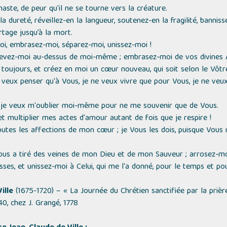
te, de peur qu'il ne se tourne vers la créature.
a dureté, réveillez-en la langueur, soutenez-en la fragilité, banniss
tage jusqu’à la mort.
oi, embrasez-moi, séparez-moi, unissez-moi !
evez-moi au-dessus de moi-même ; embrasez-moi de vos divines A
toujours, et créez en moi un cœur nouveau, qui soit selon le Vôtr
e veux penser qu'à Vous, je ne veux vivre que pour Vous, je ne ve
et je veux m'oublier moi-même pour ne me souvenir que de Vous.
et multiplier mes actes d'amour autant de fois que je respire !
toutes les affections de mon cœur ; je Vous les dois, puisque Vous
ous a tiré des veines de mon Dieu et de mon Sauveur ; arrosez-moi
es, et unissez-moi à Celui, qui me l'a donné, pour le temps et pour l
ille
(1675-1720) –
« La Journée du Chrétien sanctifiée par la prièr
0, chez J. Grangé, 1778