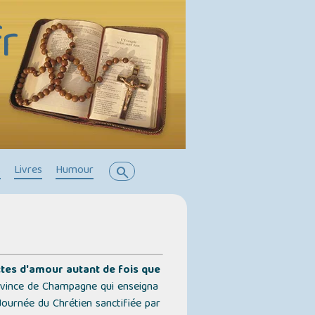
r
s
Livres
Humour
search
actes d'amour autant de fois que
rovince de Champagne qui enseigna
Journée du Chrétien sanctifiée par