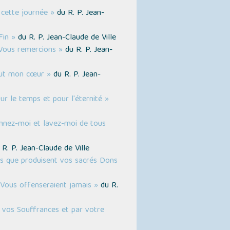
 cette journée »
du R. P. Jean-
Fin »
du R. P. Jean-Claude de Ville
 Vous remercions »
du R. P. Jean-
out mon cœur »
du R. P. Jean-
r le temps et pour l'éternité »
onnez-moi et lavez-moi de tous
R. P. Jean-Claude de Ville
des que produisent vos sacrés Dons
 Vous offenseraient jamais »
du R.
r vos Souffrances et par votre