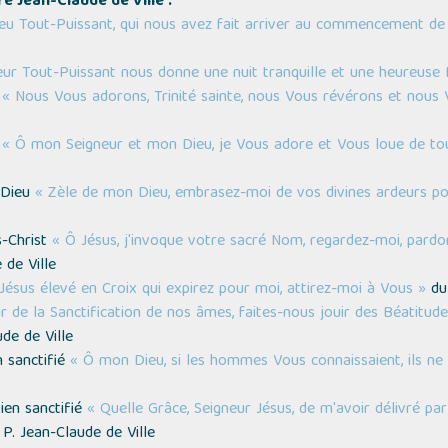
 Jean-Claude de Ville :
eu Tout-Puissant, qui nous avez fait arriver au commencement de
eur Tout-Puissant nous donne une nuit tranquille et une heureuse 
é
« Nous Vous adorons, Trinité sainte, nous Vous révérons et nous
e
« Ô mon Seigneur et mon Dieu, je Vous adore et Vous loue de t
e Dieu
« Zèle de mon Dieu, embrasez-moi de vos divines ardeurs pou
s-Christ
« Ô Jésus, j'invoque votre sacré Nom, regardez-moi, pard
 de Ville
Jésus élevé en Croix qui expirez pour moi, attirez-moi à Vous »
du 
r de la Sanctification de nos âmes, faites-nous jouir des Béatitu
de de Ville
n sanctifié
« Ô mon Dieu, si les hommes Vous connaissaient, ils ne
ien sanctifié
« Quelle Grâce, Seigneur Jésus, de m'avoir délivré pa
P. Jean-Claude de Ville