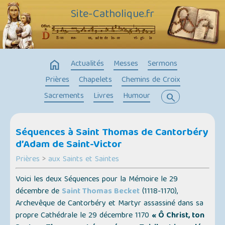
Site-Catholique.fr
home
Actualités
Messes
Sermons
Prières
Chapelets
Chemins de Croix
Sacrements
Livres
Humour
search
Séquences à Saint Thomas de Cantorbéry
d’Adam de Saint-Victor
Prières
>
aux Saints et Saintes
Voici les deux Séquences pour la Mémoire le 29
décembre de
Saint Thomas Becket
(1118-1170),
Archevêque de Cantorbéry et Martyr assassiné dans sa
propre Cathédrale le 29 décembre 1170
« Ô Christ, ton