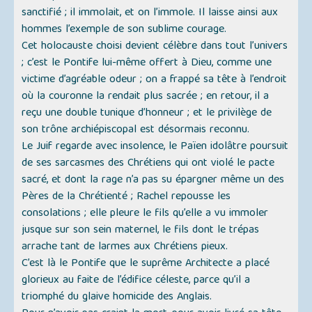
sanctifié ; il immolait, et on l’immole. Il laisse ainsi aux
hommes l’exemple de son sublime courage.
Cet holocauste choisi devient célèbre dans tout l’univers
; c’est le Pontife lui-même offert à Dieu, comme une
victime d’agréable odeur ; on a frappé sa tête à l’endroit
où la couronne la rendait plus sacrée ; en retour, il a
reçu une double tunique d’honneur ; et le privilège de
son trône archiépiscopal est désormais reconnu.
Le Juif regarde avec insolence, le Païen idolâtre poursuit
de ses sarcasmes des Chrétiens qui ont violé le pacte
sacré, et dont la rage n’a pas su épargner même un des
Pères de la Chrétienté ; Rachel repousse les
consolations ; elle pleure le fils qu’elle a vu immoler
jusque sur son sein maternel, le fils dont le trépas
arrache tant de larmes aux Chrétiens pieux.
C’est là le Pontife que le suprême Architecte a placé
glorieux au faite de l’édifice céleste, parce qu’il a
triomphé du glaive homicide des Anglais.