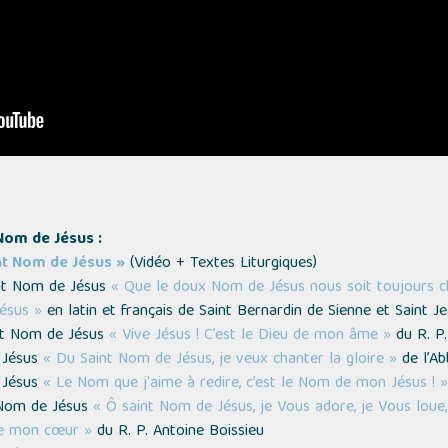
Nom de Jésus :
nt Nom de Jésus »
(
Vidéo + Textes Liturgiques
)
int Nom de Jésus
« Que le doux Nom de Jésus nous soit toujours c
Jésus »
en latin et français de Saint Bernardin de Sienne et Saint J
int Nom de Jésus
« Vive Jésus ! C’est le Dieu de mon âme »
du R. P.
e Jésus
« Du Saint Nom de Jésus, je veux chanter la gloire »
de l’Ab
e Jésus
« Le Nom que j'aime à redire, c’est le Nom de mon Jésus ! »
t Nom de Jésus
« Ô saint Nom de Jésus, je Vous adore, je Vous loue, 
de mon cœur »
du R. P. Antoine Boissieu