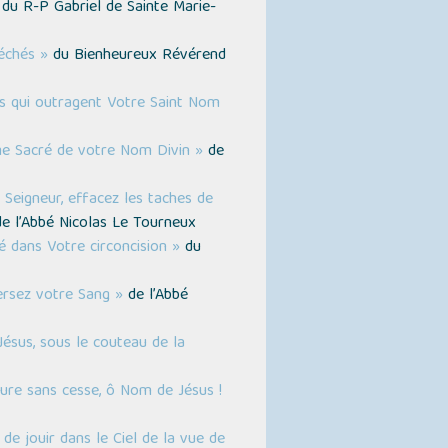
du R-P Gabriel de Sainte Marie-
échés »
du Bienheureux Révérend
s qui outragent Votre Saint Nom
me Sacré de votre Nom Divin »
de
Seigneur, effacez les taches de
e l’Abbé Nicolas Le Tourneux
é dans Votre circoncision »
du
ersez votre Sang »
de l’Abbé
ésus, sous le couteau de la
e sans cesse, ô Nom de Jésus !
 de jouir dans le Ciel de la vue de