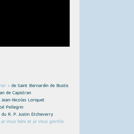
her »
de Saint Bernardin de Bustis
ean de Capistran
 Jean-Nicolas Loriquet
bé Pellegrin
du R. P. Justin Etcheverry
je Vous béni et je Vous glorifie