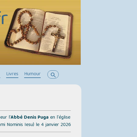
r
s
Livres
Humour
search
ur l’
Abbé Denis Puga
en l'église
imi Nominis Iesu)
le 4 janvier 2026