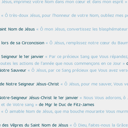
 Jésus, imprimez votre Nom dans mon cœur et dans mon esprit »
s
« Ô très-doux Jésus, pour l'honneur de votre Nom, oubliez mes p
Saint Nom de Jésus
« Ô mon Jésus, convertissez les blasphémateur
 lors de sa Circoncision
« Ô Jésus, remplissez notre cœur du Bau
 Seigneur le 1er janvier
« Par ce précieux Sang que Vous répandez, 
toutes les actions de l'année que nous commençons en ce Jour »
d
e Notre Sauveur
« Ô Jésus, par ce Sang précieux que Vous avez vers
n de Notre Seigneur Jésus-Christ
« Ô Jésus, pour me sauver, Vous v
Notre-Seigneur Jésus-Christ le 1er janvier
« Nous Vous adorons, ô J
s et de Votre sang »
de Mgr le Duc de Fitz-James
s
« Ô aimable Nom de Jésus, que ma bouche mourante Vous murmur
ne des Vêpres du Saint Nom de Jésus
« Ô Dieu, faites-nous la Grâce