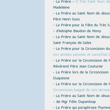
- La Prière
« Ô Très Saint Nom de
Madeleine
- La Prière au Saint Nom de Jésu
Père Henri Suso
- La Prière pour la Fête du Très 
»
d’Adolphe Baudon de Mony
- La Prière au Saint Nom de Jésus
Saint François de Sales
- La Prière pour la Circoncision du
nos années passées et sanctifiez 
- La Prière sur la Circoncision d
Révérend Père Jean Couturier
- La Prière lors de la Circoncisio
Duquesne
- La Prière sur la Circoncision de 
Circoncision, baigné de Vos larme
- La Prière au Saint Nom de Jésu
»
de Mgr Félix Dupanloup
- La Prière qui paraphrase l’hym