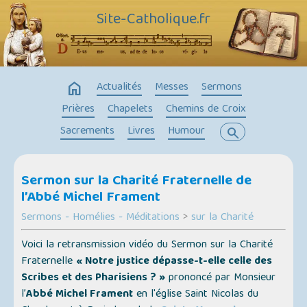
Site-Catholique.fr
home
Actualités
Messes
Sermons
Prières
Chapelets
Chemins de Croix
Sacrements
Livres
Humour
search
Sermon sur la Charité Fraternelle de
l’Abbé Michel Frament
Sermons - Homélies - Méditations
>
sur la Charité
Voici la retransmission vidéo du Sermon sur la Charité
Fraternelle
« Notre justice dépasse-t-elle celle des
Scribes et des Pharisiens ? »
prononcé par Monsieur
l’
Abbé Michel Frament
en l'église Saint Nicolas du