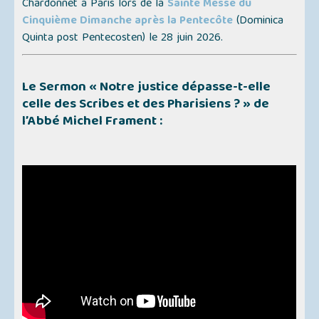
Chardonnet à Paris lors de la
Sainte Messe du
Cinquième Dimanche après la Pentecôte
(
Dominica
Quinta post Pentecosten
) le 28 juin 2026.
Le Sermon
« Notre justice dépasse-t-elle
celle des Scribes et des Pharisiens ? »
de
l’Abbé Michel Frament :