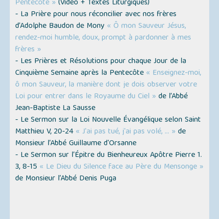
Pentecôte »
(Vidéo + Textes Liturgiques)
- La Prière pour nous réconcilier avec nos frères
d’Adolphe Baudon de Mony
« Ô mon Sauveur Jésus,
rendez-moi humble, doux, prompt à pardonner à mes
frères »
- Les Prières et Résolutions pour chaque Jour de la
Cinquième Semaine après la Pentecôte
« Enseignez-moi,
ô mon Sauveur, la manière dont je dois observer votre
Loi pour entrer dans le Royaume du Ciel »
de l’Abbé
Jean-Baptiste La Sausse
- Le Sermon sur la Loi Nouvelle Évangélique selon Saint
Matthieu V, 20-24
« J'ai pas tué, j'ai pas volé, … »
de
Monsieur l’Abbé Guillaume d'Orsanne
- Le Sermon sur l’Épitre du Bienheureux Apôtre Pierre 1.
3, 8-15
« Le Dieu du Silence face au Père du Mensonge »
de Monsieur l’Abbé Denis Puga