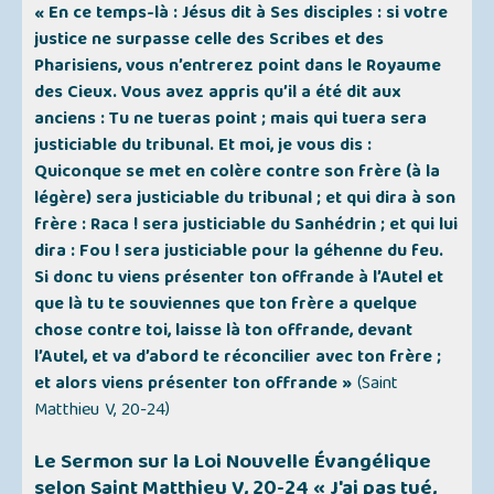
« En ce temps-là : Jésus dit à Ses disciples : si votre
justice ne surpasse celle des Scribes et des
Pharisiens, vous n’entrerez point dans le Royaume
des Cieux. Vous avez appris qu’il a été dit aux
anciens : Tu ne tueras point ; mais qui tuera sera
justiciable du tribunal. Et moi, je vous dis :
Quiconque se met en colère contre son frère (à la
légère) sera justiciable du tribunal ; et qui dira à son
frère : Raca ! sera justiciable du Sanhédrin ; et qui lui
dira : Fou ! sera justiciable pour la géhenne du feu.
Si donc tu viens présenter ton offrande à l’Autel et
que là tu te souviennes que ton frère a quelque
chose contre toi, laisse là ton offrande, devant
l’Autel, et va d’abord te réconcilier avec ton frère ;
et alors viens présenter ton offrande »
(Saint
Matthieu V, 20-24)
Le Sermon sur la Loi Nouvelle Évangélique
selon Saint Matthieu V, 20-24
« J'ai pas tué,