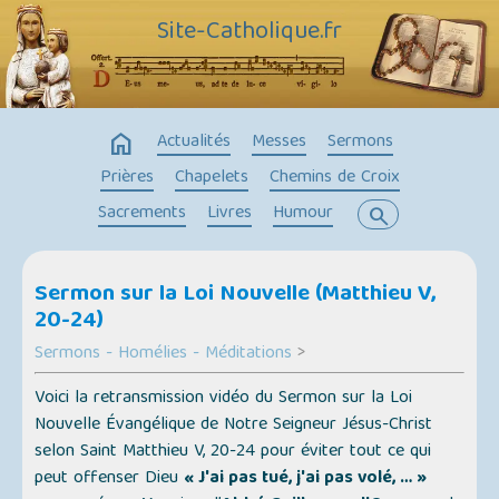
Site-Catholique.fr
home
Actualités
Messes
Sermons
Prières
Chapelets
Chemins de Croix
Sacrements
Livres
Humour
search
Sermon sur la Loi Nouvelle (Matthieu V,
20-24)
Sermons - Homélies - Méditations
>
Voici la retransmission vidéo du Sermon sur la Loi
Nouvelle Évangélique de Notre Seigneur Jésus-Christ
selon Saint Matthieu V, 20-24 pour éviter tout ce qui
peut offenser Dieu
« J'ai pas tué, j'ai pas volé, … »