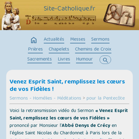
Site-Catholique.fr
home
Actualités
Messes
Sermons
Prières
Chapelets
Chemins de Croix
Sacrements
Livres
Humour
search
Venez Esprit Saint, remplissez les cœurs
de vos Fidèles !
Sermons - Homélies - Méditations
>
pour la Pentecôte
Voici la retransmission vidéo du Sermon
« Venez Esprit
Saint, remplissez les cœurs de vos Fidèles »
prononcé par Monsieur l’
Abbé Denys de Crécy
en
l'église Saint Nicolas du Chardonnet à Paris lors de la