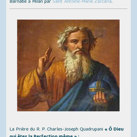
Barnabé à Milan par
Saint Antoine-Marie Zaccaria
.
La Prière du R. P. Charles-Joseph Quadrupani
« Ô Dieu