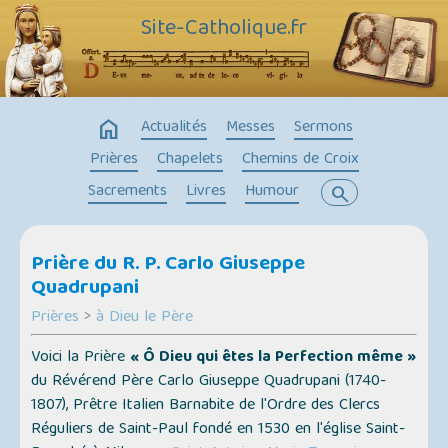
Site-Catholique.fr
home
Actualités
Messes
Sermons
Prières
Chapelets
Chemins de Croix
Sacrements
Livres
Humour
search
Prière du R. P. Carlo Giuseppe
Quadrupani
Prières
>
à Dieu le Père
Voici la Prière
« Ô Dieu qui êtes la Perfection même »
du Révérend Père Carlo Giuseppe Quadrupani (1740-
1807), Prêtre Italien Barnabite de l'Ordre des Clercs
Réguliers de Saint-Paul fondé en 1530 en l'église Saint-