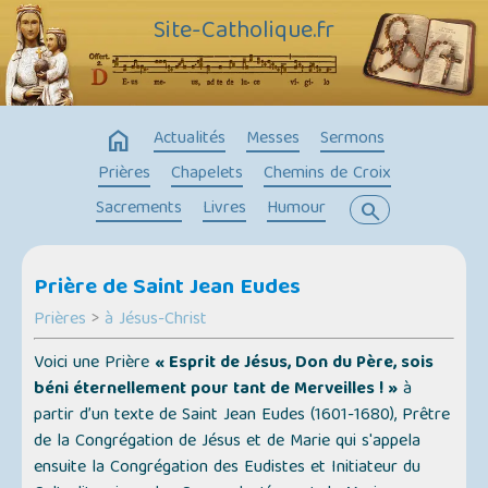
Site-Catholique.fr
home
Actualités
Messes
Sermons
Prières
Chapelets
Chemins de Croix
Sacrements
Livres
Humour
search
Prière de Saint Jean Eudes
Prières
>
à Jésus-Christ
Voici une Prière
« Esprit de Jésus, Don du Père, sois
béni éternellement pour tant de Merveilles ! »
à
partir d’un texte de Saint Jean Eudes (1601-1680), Prêtre
de la Congrégation de Jésus et de Marie qui s'appela
ensuite la Congrégation des Eudistes et Initiateur du