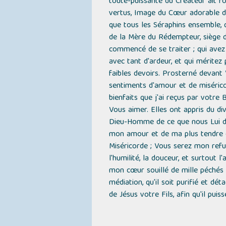
toute-puissante du Créateur ait fo
vertus, Image du Cœur adorable de 
que tous les Séraphins ensemble, 
de la Mère du Rédempteur, siège de 
commencé de se traiter ; qui avez 
avec tant d'ardeur, et qui méritez
faibles devoirs. Prosterné devant
sentiments d'amour et de misérico
bienfaits que j'ai reçus par votre
Vous aimer. Elles ont appris du divi
Dieu-Homme de ce que nous Lui de
mon amour et de ma plus tendre dé
Miséricorde ; Vous serez mon refug
l'humilité, la douceur, et surtout 
mon cœur souillé de mille péchés :
médiation, qu'il soit purifié et d
de Jésus votre Fils, afin qu'il puis