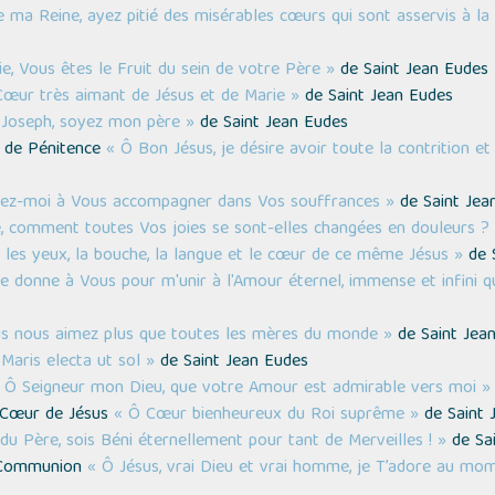
ma Reine, ayez pitié des misérables cœurs qui sont asservis à la
ie, Vous êtes le Fruit du sein de votre Père »
de Saint Jean Eudes
Cœur très aimant de Jésus et de Marie »
de Saint Jean Eudes
 Joseph, soyez mon père »
de Saint Jean Eudes
t de Pénitence
« Ô Bon Jésus, je désire avoir toute la contrition 
nez-moi à Vous accompagner dans Vos souffrances »
de Saint Jea
, comment toutes Vos joies se sont-elles changées en douleurs ?
 les yeux, la bouche, la langue et le cœur de ce même Jésus »
de S
 donne à Vous pour m'unir à l'Amour éternel, immense et infini 
s nous aimez plus que toutes les mères du monde »
de Saint Jea
Maris electa ut sol »
de Saint Jean Eudes
 Ô Seigneur mon Dieu, que votre Amour est admirable vers moi »
é-Cœur de Jésus
« Ô Cœur bienheureux du Roi suprême »
de Saint 
 du Père, sois Béni éternellement pour tant de Merveilles ! »
de Sai
e Communion
« Ô Jésus, vrai Dieu et vrai homme, je T’adore au mo