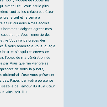
 d'amour ; Modèle de toutes les
 qui aimez Dieu Vous seule plus
ndent toutes les créatures ; Cœur
ntre le ciel et la terre a
re salut, qui nous aimez encore
 les hommes : daignez agréer mes
 capable ; je Vous remercie des
s : je Vous rends grâces des
ces à Vous honorer, à Vous louer, à
-Christ et s'acquitter envers ce
s l'objet de ma vénération, de
era par Vous que me viendra sa
pprendre de Vous la pureté,
es obtiendrai. J'ose Vous présenter
z pas. Faites, par votre puissante
plissez-le de l'amour du divin Cœur
. Ainsi soit-il. »