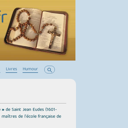
r
s
Livres
Humour
search
 »
de Saint Jean Eudes (1601-
s maîtres de l'école française de