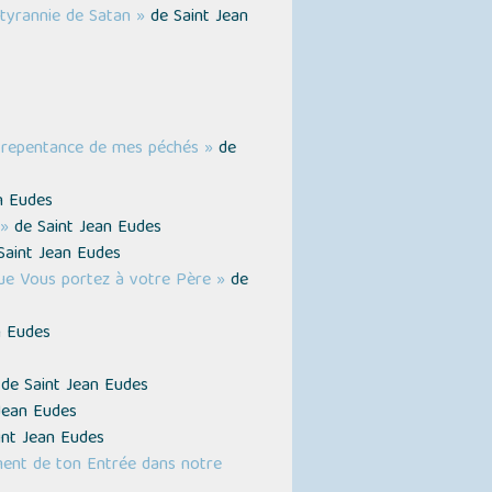
 tyrannie de Satan »
de Saint Jean
et repentance de mes péchés »
de
n Eudes
 »
de Saint Jean Eudes
aint Jean Eudes
que Vous portez à votre Père »
de
n Eudes
de Saint Jean Eudes
Jean Eudes
nt Jean Eudes
ment de ton Entrée dans notre