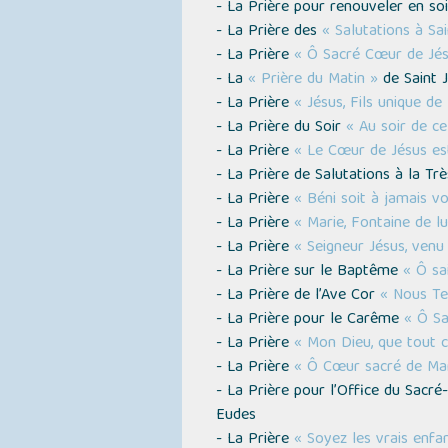
- La Prière pour renouveler en s
- La Prière des
« Salutations à Sa
- La Prière
« Ô Sacré Cœur de Jés
- La
« Prière du Matin »
de Saint 
- La Prière
« Jésus, Fils unique d
- La Prière du Soir
« Au soir de ce
- La Prière
« Le Cœur de Jésus es
- La Prière de Salutations à la Tr
- La Prière
« Béni soit à jamais v
- La Prière
« Marie, Fontaine de l
- La Prière
« Seigneur Jésus, venu
- La Prière sur le Baptême
« Ô sa
- La Prière de l’Ave Cor
« Nous Te
- La Prière pour le Carême
« Ô Sa
- La Prière
« Mon Dieu, que tout c
- La Prière
« Ô Cœur sacré de Mar
- La Prière pour l’Office du Sacr
Eudes
- La Prière
« Soyez les vrais enf