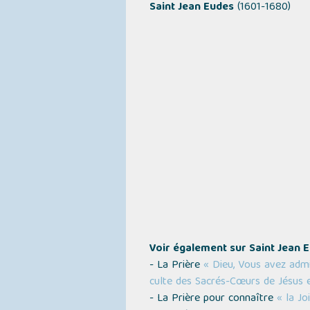
Saint Jean Eudes
(1601-1680)
Voir également sur Saint Jean E
- La Prière
« Dieu, Vous avez adm
culte des Sacrés-Cœurs de Jésus 
- La Prière pour connaître
« la Jo