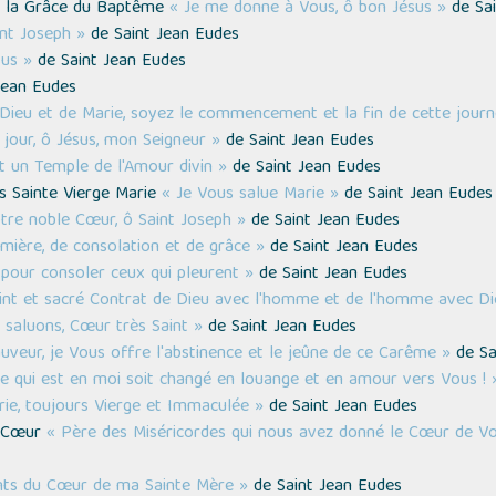
oi la Grâce du Baptême
« Je me donne à Vous, ô bon Jésus »
de Sai
int Joseph »
de Saint Jean Eudes
us »
de Saint Jean Eudes
Jean Eudes
e Dieu et de Marie, soyez le commencement et la fin de cette journ
 jour, ô Jésus, mon Seigneur »
de Saint Jean Eudes
t un Temple de l'Amour divin »
de Saint Jean Eudes
ès Sainte Vierge Marie
« Je Vous salue Marie »
de Saint Jean Eudes
otre noble Cœur, ô Saint Joseph »
de Saint Jean Eudes
umière, de consolation et de grâce »
de Saint Jean Eudes
 pour consoler ceux qui pleurent »
de Saint Jean Eudes
int et sacré Contrat de Dieu avec l'homme et de l'homme avec Die
 saluons, Cœur très Saint »
de Saint Jean Eudes
uveur, je Vous offre l'abstinence et le jeûne de ce Carême »
de Sa
e qui est en moi soit changé en louange et en amour vers Vous ! 
ie, toujours Vierge et Immaculée »
de Saint Jean Eudes
é-Cœur
« Père des Miséricordes qui nous avez donné le Cœur de Vot
ants du Cœur de ma Sainte Mère »
de Saint Jean Eudes