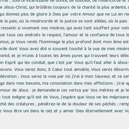
rmé ; Source intarissable de bonté, de douceur, de miséricorde et
Jésus-Christ, qui brûlâtes toujours de la charité la plus ardente,
qui donnez plus de gloire à Dieu par votre Amour que ne Lui en re
la paix, où la miséricorde et la justice se sont alliées, où la paix e
ressenti si vivement nos misères, qui avez tant souffert pour not
 par tous ces endroits le respect, l'amour et la confiance de tous
 Vous, je Vous rends l'hommage le plus profond dont mon âme est
rde dont Vous avez été si souvent touché à la vue de mes misère
 Bonté, et je m'unis à toutes les âmes pures qui trouvent leurs déli
n Esprit qui les conduit, que c'est par Vous qu'il faut aller à Jésus
vons. Vous serez donc, ô Cœur tout aimable, Vous serez désormai
votion ; Vous serez la voie par où j'irai à mon Sauveur, et ce s
e dans mes besoins, ma consolation dans mes afflictions ; j'irai a
l'amour de Jésus : je demanderai ces vertus par Vos mérites et je l
 tout indigne qu'il est de Vous, j'espère que Vous ne les méprisere
étaché des créatures ; pénétrez-le de la douleur de ses péchés ; rem
se Vous être uni dans le ciel, et y aimer Dieu éternellement avec Vous